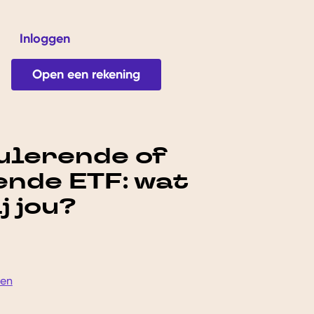
Inloggen
ver ons
Open een rekening
 Tarieven
lerende of
ende ETF: wat
j jou?
sen