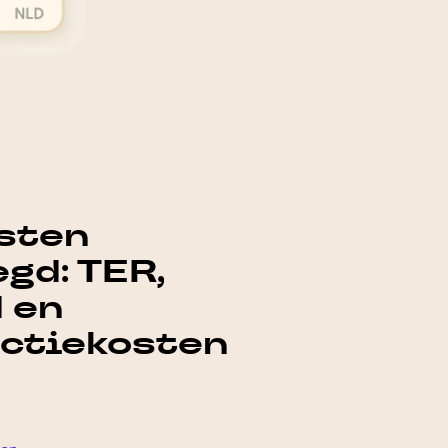
sten
gd: TER,
 en
ctiekosten