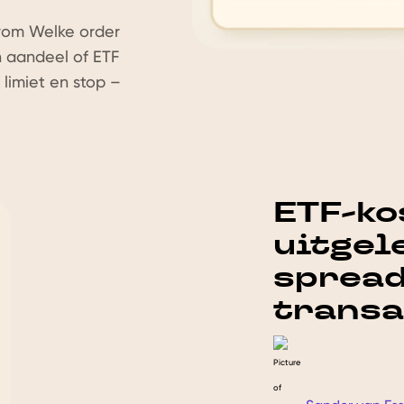
rom Welke order
n aandeel of ETF
 limiet en stop –
ETF-ko
uitgele
spread
transa