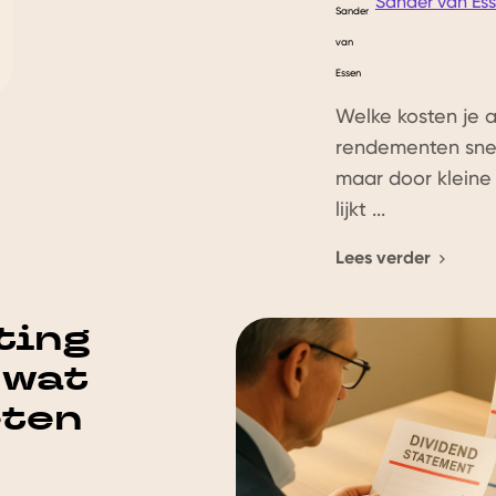
Sander van Es
Welke kosten je 
rendementen sneu
maar door kleine 
lijkt ...
Lees verder
ting
 wat
eten