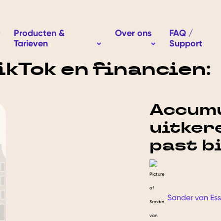
Producten &
Over ons
FAQ /
Tarieven
Support
how submenu for Waarom Easybroker
Show submenu for O
Show submenu for Producten &
ikTok en financien:
Accumu
uitker
past bi
Sander van Es