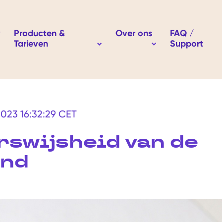
Producten &
Over ons
FAQ /
Tarieven
Support
how submenu for Waarom Easybroker
Show submenu for O
Show submenu for Producten &
2023 16:32:29 CET
rswijsheid van de
nd