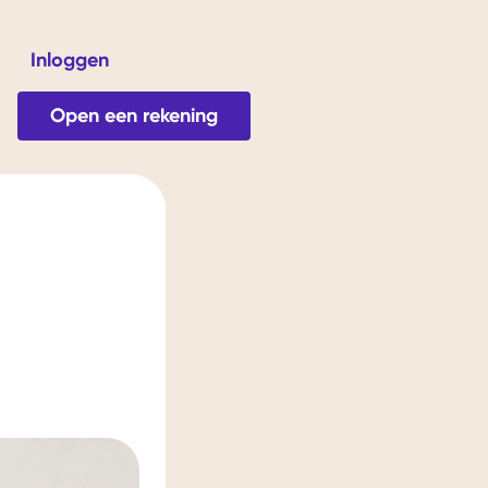
Inloggen
ver ons
Open een rekening
 Tarieven