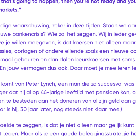
that's going to happen, then you're not ready and yo
markets.”
dige waarschuwing, zeker in deze tijden. Staan we aa
uwe bankencrisis? Wie zal het zeggen. Wij in ieder gev
e je willen meegeven, is dat koersen niet alleen ma
sies, oorlogen of andere ellende zoals een nieuwe cor
lemaal gebeuren en dan dalen beurskoersen met soms 
 En jouw vermogen dus ook. Daar moet je mee leren l
 komt van Peter Lynch, een man die zo succesvol was 
r dat hij al op 46-jarige leeftijd met pensioen kon, 
ven te besteden aan het doneren van al zijn geld aan
r is hij, 30 jaar later, nog steeds niet klaar mee.)
oelde te zeggen, is dat je niet alleen maar gelijk kun
t tegen. Maar als je een goede beleggingsstrategie h