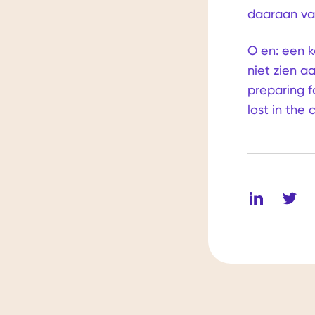
daaraan va
O en: een k
niet zien a
preparing f
lost in the