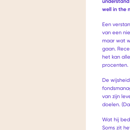
understand 
en
well in the 
communiceren
met
Een verstan
de
van een nie
inhoud.
maar wat w
gaan. Reces
het kan al
procenten.
De wijsheid
fondsmanage
van zijn le
doelen. (Daa
Wat hij bed
Soms zit he