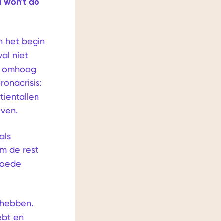
u won't do
n het begin
al niet
ar omhoog
onacrisis:
tientallen
even.
als
om de rest
 goede
t hebben.
ebt en