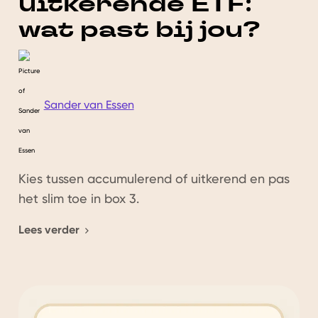
uitkerende ETF:
interact
wat past bij jou?
with
the
content.
Sander van Essen
Kies tussen accumulerend of uitkerend en pas
het slim toe in box 3.
Lees verder