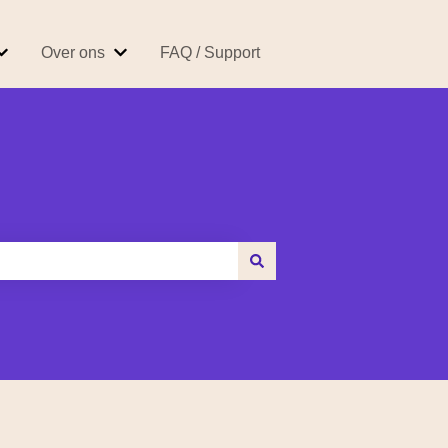
Over ons
FAQ / Support
 Easybroker
Submenu tonen voor Producten & Tarieven
Submenu tonen voor Over ons