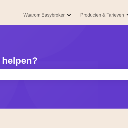
Waarom Easybroker
Producten & Tarieven
Submenu tonen voor Waarom
 helpen?
kveld is leeg.