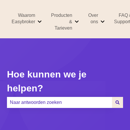
Waarom
Producten
Over
FAQ 
Easybroker
&
ons
Suppor
Submenu tonen voor Waarom Easybroker
Submenu tonen voor Prod
Submenu ton
Tarieven
Hoe kunnen we je
helpen?
Er zijn geen suggesties want het zoekveld is leeg.