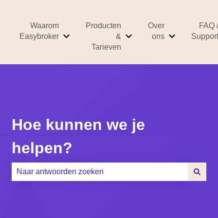
Waarom
Producten
Over
FAQ 
Easybroker
&
ons
Suppor
Submenu tonen voor Waarom Easybroker
Submenu tonen voor Prod
Submenu ton
Tarieven
Hoe kunnen we je
helpen?
Er zijn geen suggesties want het zoekveld is leeg.