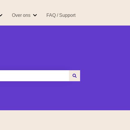
Over ons
FAQ / Support
 Easybroker
Submenu tonen voor Producten & Tarieven
Submenu tonen voor Over ons