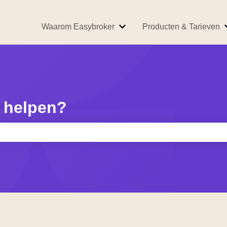
Waarom Easybroker
Producten & Tarieven
Submenu tonen voor Waarom
 helpen?
kveld is leeg.