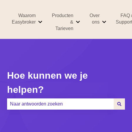
Waarom
Producten
Over
FAQ 
Easybroker
&
ons
Suppor
Submenu tonen voor Waarom Easybroker
Submenu tonen voor Prod
Submenu ton
Tarieven
Hoe kunnen we je
helpen?
Er zijn geen suggesties want het zoekveld is leeg.