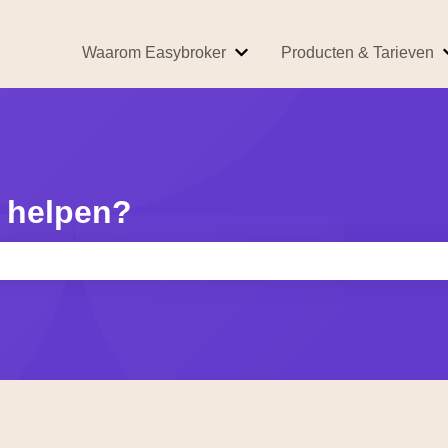
Waarom Easybroker
Producten & Tarieven
Submenu tonen voor Waarom
 helpen?
kveld is leeg.