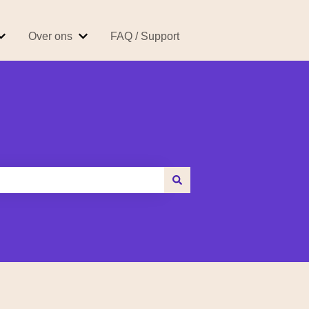
Over ons
FAQ / Support
 Easybroker
Submenu tonen voor Producten & Tarieven
Submenu tonen voor Over ons