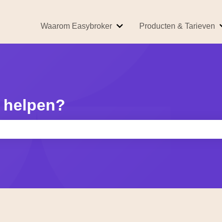
Waarom Easybroker
Producten & Tarieven
Submenu tonen voor Waarom
 helpen?
kveld is leeg.