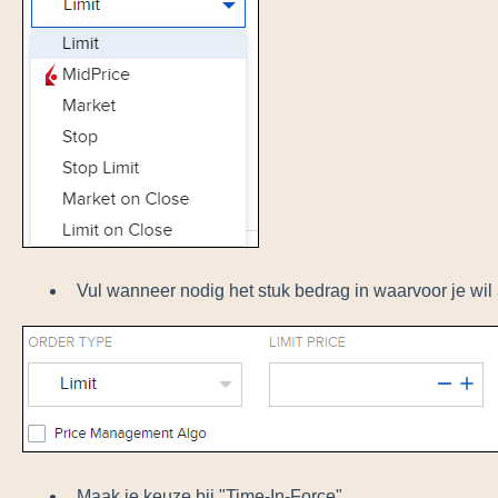
Vul wanneer nodig het stuk bedrag in waarvoor je wi
Maak je keuze bij "Time-In-Force"