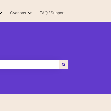
Over ons
FAQ / Support
 Easybroker
Submenu tonen voor Producten & Tarieven
Submenu tonen voor Over ons