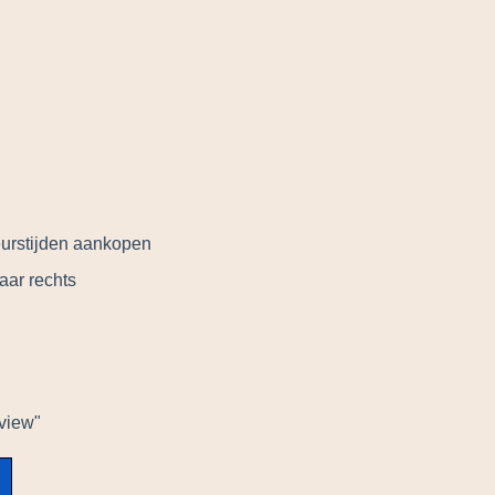
eurstijden aankopen
naar rechts
eview"