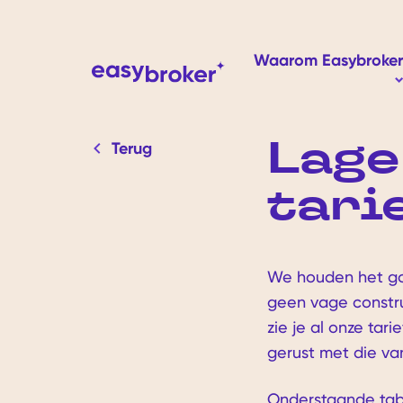
Waarom Easybroker
S
Lage
Terug
tari
We houden het go
geen vage constru
zie je al onze tari
gerust met die va
Onderstaande tabe