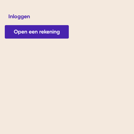
Inloggen
ver ons
Open een rekening
 Tarieven