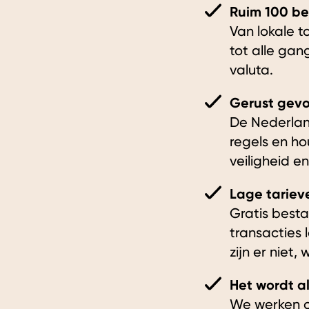
Ruim 100 be
Van lokale t
tot alle gan
valuta.
Gerust gevo
De Nederland
regels en h
veiligheid 
Lage tariev
Gratis besta
transacties 
zijn er niet,
Het wordt a
We werken c