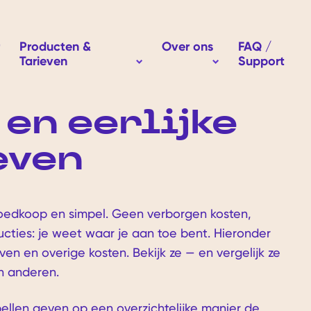
Producten &
Over ons
FAQ /
Tarieven
Support
how submenu for Waarom Easybroker
Show submenu for O
Show submenu for Producten &
 en eerlijke
even
edkoop en simpel. Geen verborgen kosten,
cties: je weet waar je aan toe bent. Hieronder
even en overige kosten. Bekijk ze — en vergelijk ze
n anderen.
llen geven op een overzichtelijke manier de