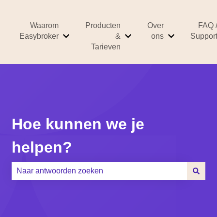
Waarom
Producten
Over
FAQ 
Easybroker
&
ons
Suppor
Submenu tonen voor Waarom Easybroker
Submenu tonen voor Prod
Submenu ton
Tarieven
Hoe kunnen we je
helpen?
Er zijn geen suggesties want het zoekveld is leeg.