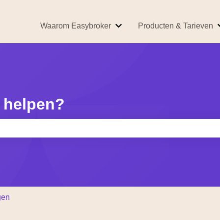
Waarom Easybroker
Producten & Tarieven
Submenu tonen voor Waarom
 helpen?
kveld is leeg.
gen