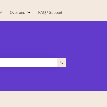
Over ons
FAQ / Support
 Easybroker
Submenu tonen voor Producten & Tarieven
Submenu tonen voor Over ons