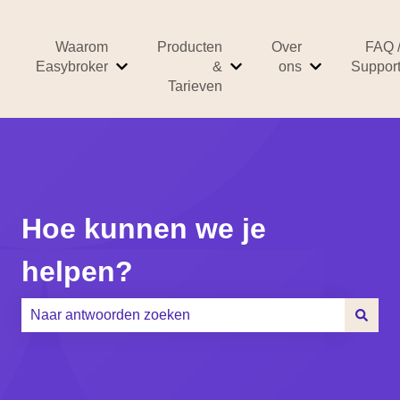
Waarom
Producten
Over
FAQ 
Easybroker
&
ons
Suppor
Submenu tonen voor Waarom Easybroker
Submenu tonen voor Prod
Submenu ton
Tarieven
Hoe kunnen we je
helpen?
Er zijn geen suggesties want het zoekveld is leeg.