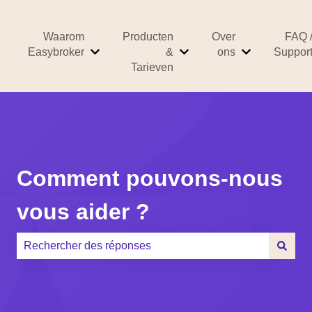
Waarom
Producten
Over
FAQ 
Easybroker
&
ons
Suppor
Afficher le sous-menu pour Waarom Easybr
Afficher le sous-menu po
Afficher le 
Tarieven
Comment pouvons-nous
vous aider ?
Il n'y a aucune suggestion car le champ de recherche es